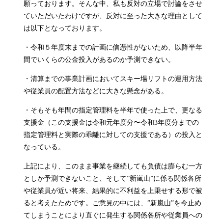
願っております。そんな中、私も反対の立場で討論をさせ
ていただいたわけですが、反対に至った大きな理由として
は以下となっております。
・令和５年度末までの計画に信憑性がないため、以降半年
間でいくらの公金投入があるのか予測できない。
・清算までの事業計画においてスキー場リフトの運用方法
や従業員の配置方法などに大きな懸念がある。
・そもそも年間の指定管理料を半年で使った上で、更なる
支援金（この支援金は令和元年度分〜令和3年度分までの
指定管理料と実際の乖離に対しての支援である）の投入と
なっている。
上記により、このまま事業を継続しても負債は膨らむ一方
としか予測できないこと、そして”新嵐山”に係る関係各所
や従業員が近い将来、結果的に不利益を上乗せする形で被
ると考えたためです。ご意見の中には、”新嵐山”を今止め
てしまうことにより直ぐに発生する関係各所や従業員への