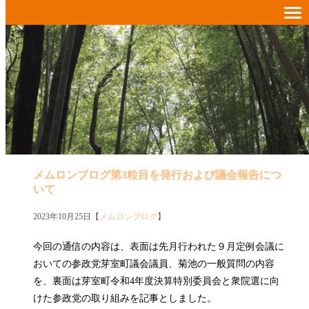
メムロンブログ第3粒目を発行および議会報告につ
いて
2023年10月25日【
メムロンブログ
】
今回の通信の内容は、表面は先月行われた９月定例会議に
おいての参政党芽室町議会議員、菊池の一般質問の内容
を、裏面は芽室町令和4年度決算特別委員会と衆院選に向
けた参政党の取り組みを記事としました。