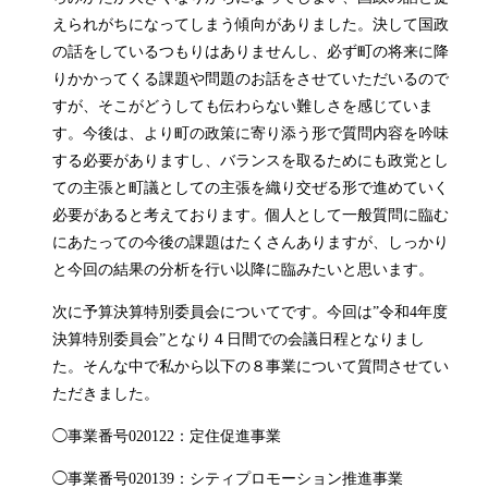
えられがちになってしまう傾向がありました。決して国政
の話をしているつもりはありませんし、必ず町の将来に降
りかかってくる課題や問題のお話をさせていただいるので
すが、そこがどうしても伝わらない難しさを感じていま
す。今後は、より町の政策に寄り添う形で質問内容を吟味
する必要がありますし、バランスを取るためにも政党とし
ての主張と町議としての主張を織り交ぜる形で進めていく
必要があると考えております。個人として一般質問に臨む
にあたっての今後の課題はたくさんありますが、しっかり
と今回の結果の分析を行い以降に臨みたいと思います。
次に予算決算特別委員会についてです。今回は”令和4年度
決算特別委員会”となり４日間での会議日程となりまし
た。そんな中で私から以下の８事業について質問させてい
ただきました。
◯事業番号020122：定住促進事業
◯事業番号020139：シティプロモーション推進事業