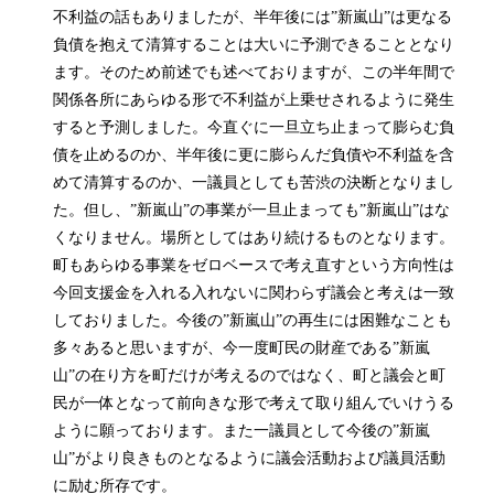
不利益の話もありましたが、半年後には”新嵐山”は更なる
負債を抱えて清算することは大いに予測できることとなり
ます。そのため前述でも述べておりますが、この半年間で
関係各所にあらゆる形で不利益が上乗せされるように発生
すると予測しました。今直ぐに一旦立ち止まって膨らむ負
債を止めるのか、半年後に更に膨らんだ負債や不利益を含
めて清算するのか、一議員としても苦渋の決断となりまし
た。但し、”新嵐山”の事業が一旦止まっても”新嵐山”はな
くなりません。場所としてはあり続けるものとなります。
町もあらゆる事業をゼロベースで考え直すという方向性は
今回支援金を入れる入れないに関わらず議会と考えは一致
しておりました。今後の”新嵐山”の再生には困難なことも
多々あると思いますが、今一度町民の財産である”新嵐
山”の在り方を町だけが考えるのではなく、町と議会と町
民が一体となって前向きな形で考えて取り組んでいけうる
ように願っております。また一議員として今後の”新嵐
山”がより良きものとなるように議会活動および議員活動
に励む所存です。