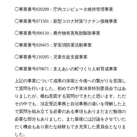
◯事業番号020209：庁内コンピュータ維持管理事業
◯事業番号071501：新型コロナ対策ワクチン接種事業
◯事業番号090110：農作物有害鳥獣駆除事業
◯事業番号020415：芽室消防署活動事業
◯事業番号210205：児童生徒支援事業
◯事業番号070671：支えあいの町づくり人材育成事業
上記の事業について成果の深堀と今後への繋がりを意識し
て質問を行いました。初めての予算決算特別委員会ではあ
りましたが、概ね意図する質問ができたと思います。ただ
その中でも、法定受託事務と自治事務の違いを理解した上
で質問を組み立てる必要のある事項もありまだまだ勉強の
必要な部分もありました。また最後には討論をさせていた
だく機会もあり新たな経験もでき充実した委員会となりま
した。