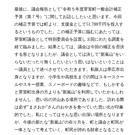
最後に、議会報告として”令和５年度芽室町一般会計補正
予算（第７号）”に関してお話ししたいと思います。今回
の補正予算では町より、支援金として51,788千円を投入す
るというものでした。この補正予算に臨むにあたっては、
芽室町議会として特別委員会を設置し３回にわたる調査を
経て臨みました。結果としては、議会は今回の補正を否決
する形となりましたが、議会としては決して”新嵐山”をい
らないだったり無くしたいという思いはないということは
一議員として述べさせていただきます。私個人は帯広市出
身となりますが、小学生や高校生までの間はスキースクー
ルやスキー授業、スノーボードの趣味などで、もしかする
と芽室町出身の方よりも”新嵐山”を利用していたかもしれ
ませんし、思い出の沢山ある場所でありました。訪れる際
は必ず”まさおか”さんのおやきを食べていた思い出が印象
的でした。私にとってはそんな思い出深い場所となります
が、今後の新たな”新嵐山”の在り方を、町と議会と町民が
一体となって考えていく、町民が誇れる財産となることを