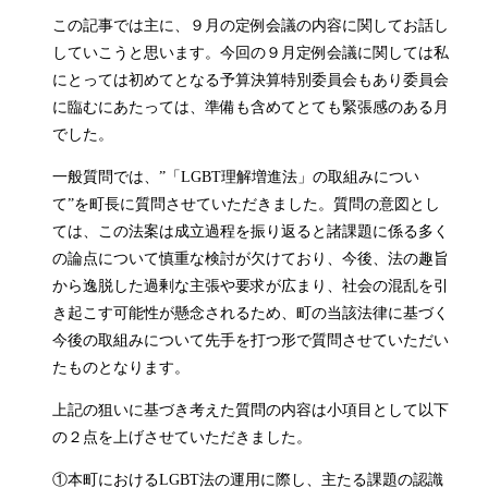
この記事では主に、９月の定例会議の内容に関してお話し
していこうと思います。今回の９月定例会議に関しては私
にとっては初めてとなる予算決算特別委員会もあり委員会
に臨むにあたっては、準備も含めてとても緊張感のある月
でした。
一般質問では、”「LGBT理解増進法」の取組みについ
て”を町長に質問させていただきました。質問の意図とし
ては、この法案は成立過程を振り返ると諸課題に係る多く
の論点について慎重な検討が欠けており、今後、法の趣旨
から逸脱した過剰な主張や要求が広まり、社会の混乱を引
き起こす可能性が懸念されるため、町の当該法律に基づく
今後の取組みについて先手を打つ形で質問させていただい
たものとなります。
上記の狙いに基づき考えた質問の内容は小項目として以下
の２点を上げさせていただきました。
①本町におけるLGBT法の運用に際し、主たる課題の認識