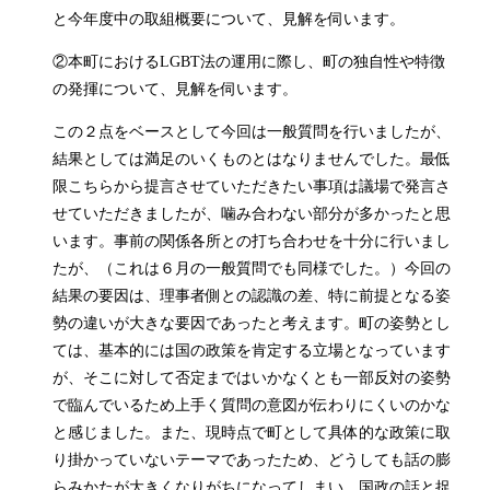
と今年度中の取組概要について、見解を伺います。
②本町におけるLGBT法の運用に際し、町の独自性や特徴
の発揮について、見解を伺います。
この２点をベースとして今回は一般質問を行いましたが、
結果としては満足のいくものとはなりませんでした。最低
限こちらから提言させていただきたい事項は議場で発言さ
せていただきましたが、噛み合わない部分が多かったと思
います。事前の関係各所との打ち合わせを十分に行いまし
たが、（これは６月の一般質問でも同様でした。）今回の
結果の要因は、理事者側との認識の差、特に前提となる姿
勢の違いが大きな要因であったと考えます。町の姿勢とし
ては、基本的には国の政策を肯定する立場となっています
が、そこに対して否定まではいかなくとも一部反対の姿勢
で臨んでいるため上手く質問の意図が伝わりにくいのかな
と感じました。また、現時点で町として具体的な政策に取
り掛かっていないテーマであったため、どうしても話の膨
らみかたが大きくなりがちになってしまい、国政の話と捉