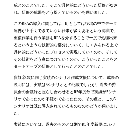
成とのことでした。そこで具体的にどういった研修がなさ
れ、研修の成果をどう捉えているのかを伺いました。
このRPAの導入に関しては、町としては役場の中でデータ
連携が上手くできていない仕事が多くあるという認識で、
重複作業を伴う業務をRPAを介することで一度で処理出来
るというような技術的な部分について、しくみを作る上で
具体的にどういったプロセスで実現していくのか、そして
その技術をどう身につけていくのか、こういったことをス
タートアップの研修として行ったとのことでした。
質疑②:次に同じ実績のシナリオ作成支援について、成果の
説明には、実績は5シナリオとの記載でしたが、過去の委
員会の会議録と照らし合わせるとR5年度分で実績が5シナ
リオであったのか不確かであったため、その点と、この5
シナリオは既に導入されているものなのかどうか伺いまし
た。
実績においては、過去のものとは別でR5年度新規に5シナ