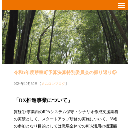
令和5年度芽室町予算決算特別委員会の振り返り⑤
2024年10月30日【
メムロンブログ
】
「DX推進事業について」
質疑①:事業内のRPAシステム保守・シナリオ作成支援業務
の実績として、スタートアップ研修の実施について、38名
の参加となり目的としては職場全体でのRPA活用の機運醸