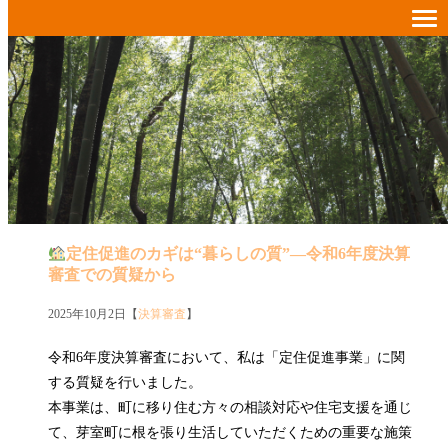
定住促進のカギは“暮らしの質”―令和6年度決算
審査での質疑から
2025年10月2日【
決算審査
】
令和6年度決算審査において、私は「定住促進事業」に関
する質疑を行いました。
本事業は、町に移り住む方々の相談対応や住宅支援を通じ
て、芽室町に根を張り生活していただくための重要な施策