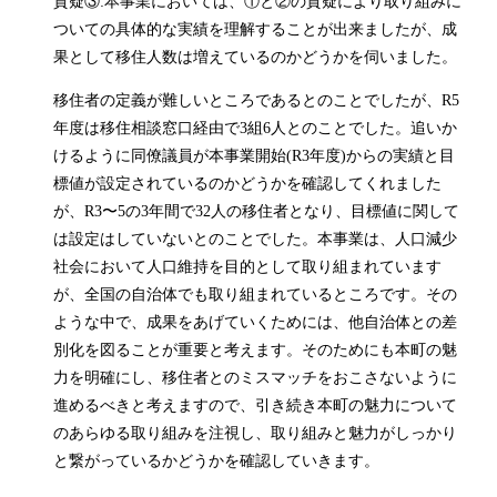
質疑③:本事業においては、①と②の質疑により取り組みに
ついての具体的な実績を理解することが出来ましたが、成
果として移住人数は増えているのかどうかを伺いました。
移住者の定義が難しいところであるとのことでしたが、R5
年度は移住相談窓口経由で3組6人とのことでした。追いか
けるように同僚議員が本事業開始(R3年度)からの実績と目
標値が設定されているのかどうかを確認してくれました
が、R3〜5の3年間で32人の移住者となり、目標値に関して
は設定はしていないとのことでした。本事業は、人口減少
社会において人口維持を目的として取り組まれています
が、全国の自治体でも取り組まれているところです。その
ような中で、成果をあげていくためには、他自治体との差
別化を図ることが重要と考えます。そのためにも本町の魅
力を明確にし、移住者とのミスマッチをおこさないように
進めるべきと考えますので、引き続き本町の魅力について
のあらゆる取り組みを注視し、取り組みと魅力がしっかり
と繋がっているかどうかを確認していきます。