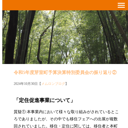
令和5年度芽室町予算決算特別委員会の振り返り②
2024年10月30日【
メムロンブログ
】
「定住促進事業について」
質疑①:本事業内において様々な取り組みがされているとこ
ろでありましたが、その中でも移住フェアへの出展が複数
回されていました。移住・定住に関しては、移住者と本町