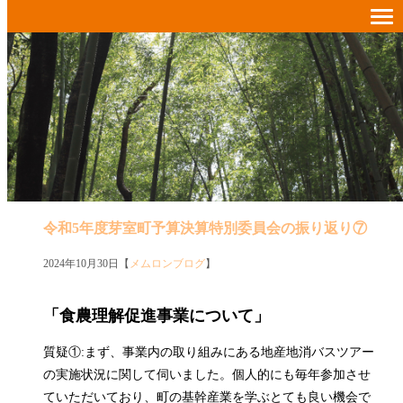
令和5年度芽室町予算決算特別委員会の振り返り⑦
2024年10月30日【
メムロンブログ
】
「食農理解促進事業について」
質疑①:まず、事業内の取り組みにある地産地消バスツアー
の実施状況に関して伺いました。個人的にも毎年参加させ
ていただいており、町の基幹産業を学ぶとても良い機会で