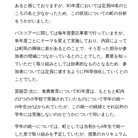
あると感じておりますが、R5年度においては定員60名のと
ころ25名と少なかったため、この状況についての町の分析
をうかがいました。
バスツアーに関しては毎年度委託事業で行っていますが、
単年度ごとにテーマを変えて実施しており、内容によって
は町民の興味に差があるとのことで、そう言った部分が参
加者の増減につながっているとのことでした。農業を知っ
ていただく取り組みとしては効果的なものとなるため、参
加者については定員に達するようにPR等強化していくとの
ことでした。
質疑②:次に、食農教育についてR5年度は、もともと町内
の2つの小学校で実施されていたものについて学年の統一
(6年生)がはかられていたが、この統一の経緯とそれ以外の
学年には実施しないのかどうかについて伺いました。
学年の統一については、町としては当初から6年生で統一
した形で取り組みを予定していたが、授業のカリキュラム