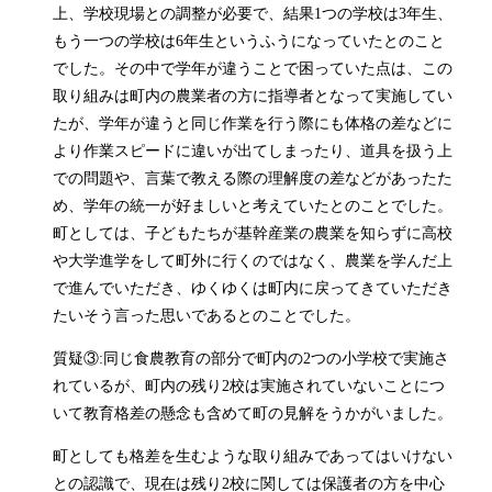
上、学校現場との調整が必要で、結果1つの学校は3年生、
もう一つの学校は6年生というふうになっていたとのこと
でした。その中で学年が違うことで困っていた点は、この
取り組みは町内の農業者の方に指導者となって実施してい
たが、学年が違うと同じ作業を行う際にも体格の差などに
より作業スピードに違いが出てしまったり、道具を扱う上
での問題や、言葉で教える際の理解度の差などがあったた
め、学年の統一が好ましいと考えていたとのことでした。
町としては、子どもたちが基幹産業の農業を知らずに高校
や大学進学をして町外に行くのではなく、農業を学んだ上
で進んでいただき、ゆくゆくは町内に戻ってきていただき
たいそう言った思いであるとのことでした。
質疑③:同じ食農教育の部分で町内の2つの小学校で実施さ
れているが、町内の残り2校は実施されていないことにつ
いて教育格差の懸念も含めて町の見解をうかがいました。
町としても格差を生むような取り組みであってはいけない
との認識で、現在は残り2校に関しては保護者の方を中心