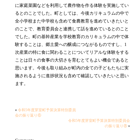
に家庭菜園などを利用して農作物を作る体験を実施してい
るとのことでした。町としては、今後カリキュラムの中で
全小学校また中学校も含めて食農教育を進めていきたいと
のことで、教育委員会と連携して話を進めているとのこと
でした。町の基幹産業を学校教育のカリキュラムの中で体
験することは、郷土愛への醸成につながるものですし、1
次産業の特に食に関わることについてリアルな体験をする
ことは日々の食事の大切さを育むとてもよい機会であると
思います。今後も取り組みが町内の全ての子どもたちに実
施されるように進捗状況も含めて確認していきたいと思い
ます。
«
令和5年度芽室町予算決算特別委員
会の振り返り⑥
令和5年度芽室町予算決算特別委員会
の振り返り⑧
»