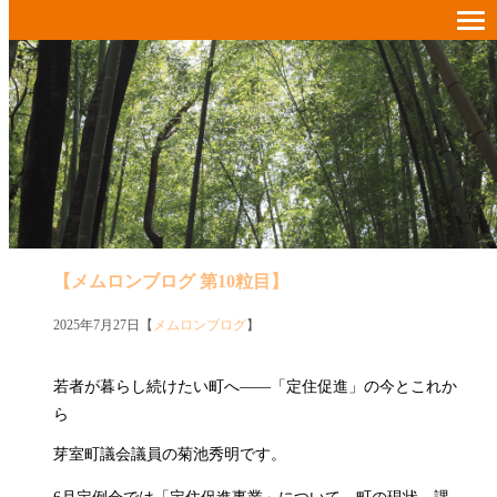
【メムロンブログ 第10粒目】
2025年7月27日【
メムロンブログ
】
若者が暮らし続けたい町へ――「定住促進」の今とこれか
ら
芽室町議会議員の菊池秀明です。