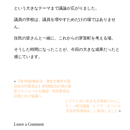
という大きなテーマまで議論が広がりました。
議員の学校は、議員を増やすためだけの場ではありませ
ん。
住民の皆さんと一緒に、これからの芽室町を考える場。
そうした時間になったことが、今回の大きな成果だったと
感じています。
«
【第4回総務経済・厚生文教常任委
員会合同委員会】第6期総合計画の策
定スケジュールを確認 特別委員会
設置に向け協議へ
ヒグマと共に生きる北海道だからこ
そ――林活議連「ヒグマ・エゾシカ
安全対策講習会」に参加しました
»
Leave a Comment